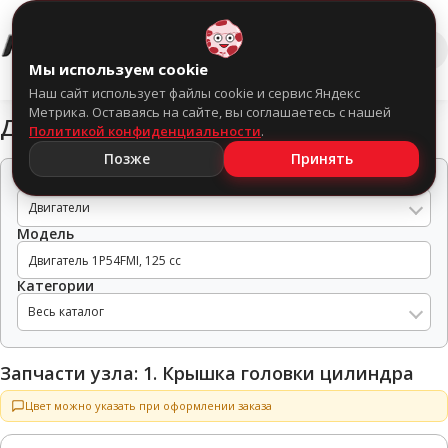
0
Мы используем cookie
Наш сайт использует файлы cookie и сервис Яндекс
Метрика. Оставаясь на сайте, вы соглашаетесь с нашей
Двигатель 1P54FMI, 125 cc
Политикой конфиденциальности
.
Позже
Принять
Тип техники
Двигатели
Модель
Категории
Весь каталог
Запчасти узла: 1. Крышка головки цилиндра
Цвет можно указать при оформлении заказа