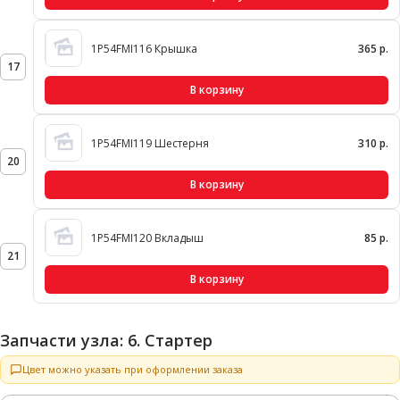
1P54FMI116 Крышка
365 р.
17
В корзину
1P54FMI119 Шестерня
310 р.
20
В корзину
1P54FMI120 Вкладыш
85 р.
21
В корзину
Запчасти узла: 6. Стартер
Цвет можно указать при оформлении заказа