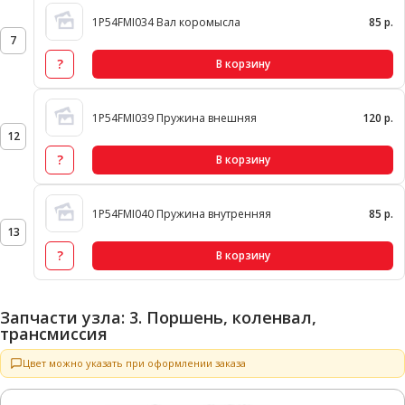
1P54FMI034 Вал коромысла
85 р.
7
?
В корзину
1P54FMI039 Пружина внешняя
120 р.
12
?
В корзину
1P54FMI040 Пружина внутренняя
85 р.
13
?
В корзину
Запчасти узла: 3. Поршень, коленвал,
трансмиссия
Цвет можно указать при оформлении заказа