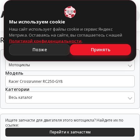
0
Мы используем cookie
Наш сайт использует файлы cookie и сервис Яндекс
Метрика. Оставаясь на сайте, вы соглашаетесь с нашей
Racer Crossrunner RC250-GY8
Политикой конфиденциальности
.
Позже
Принять
Тип техники
Мотоциклы
Модель
Категории
Весь каталог
Ищете запчасти для двигателя этого мотоцикла? Найдите их по
ссылке:
Перейти к запчастям