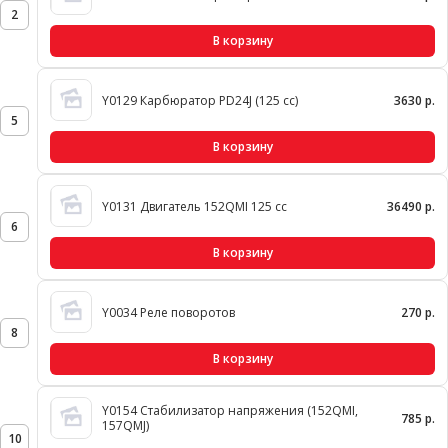
2
В корзину
Y0129 Карбюратор PD24J (125 cc)
3630 р.
5
В корзину
Y0131 Двигатель 152QMI 125 cc
36490 р.
6
В корзину
Y0034 Реле поворотов
270 р.
8
В корзину
Y0154 Стабилизатор напряжения (152QMI,
785 р.
157QMJ)
10