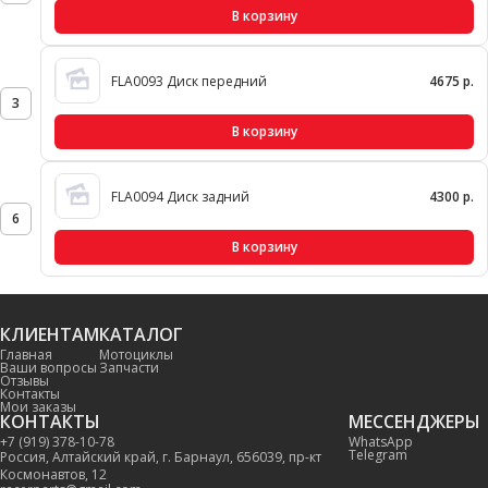
В корзину
FLA0093 Диск передний
4675 р.
3
В корзину
FLA0094 Диск задний
4300 р.
6
В корзину
КЛИЕНТАМ
КАТАЛОГ
Главная
Мотоциклы
Ваши вопросы
Запчасти
Отзывы
Контакты
Мои заказы
КОНТАКТЫ
МЕССЕНДЖЕРЫ
+7 (919) 378-10-78
WhatsApp
Telegram
Россия, Алтайский край, г. Барнаул, 656039, пр-кт
Космонавтов, 12