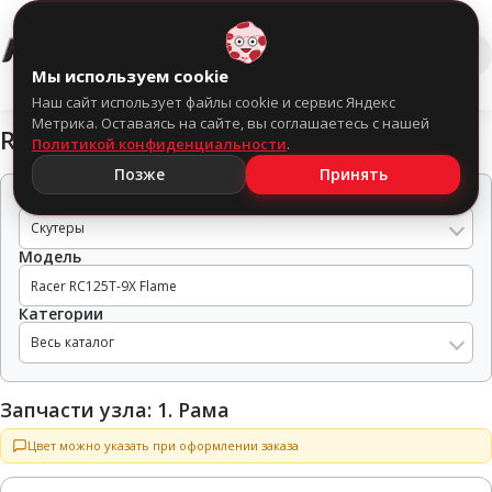
0
Мы используем cookie
Наш сайт использует файлы cookie и сервис Яндекс
Метрика. Оставаясь на сайте, вы соглашаетесь с нашей
Racer RC125T-9X Flame
Политикой конфиденциальности
.
Позже
Принять
Тип техники
Скутеры
Модель
Категории
Весь каталог
Запчасти узла: 1. Рама
Цвет можно указать при оформлении заказа