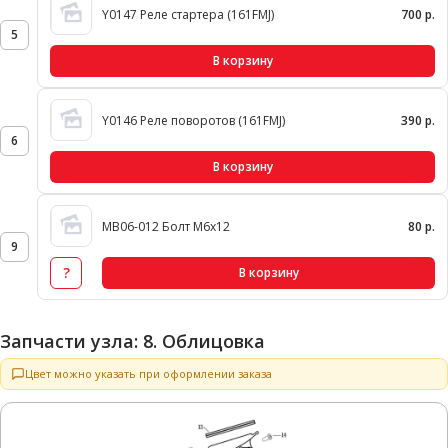
Y0147 Реле стартера (161FMJ)
700 р.
5
В корзину
Y0146 Реле поворотов (161FMJ)
390 р.
6
В корзину
MB06-012 Болт М6х12
80 р.
9
?
В корзину
Запчасти узла: 8. Облицовка
Цвет можно указать при оформлении заказа