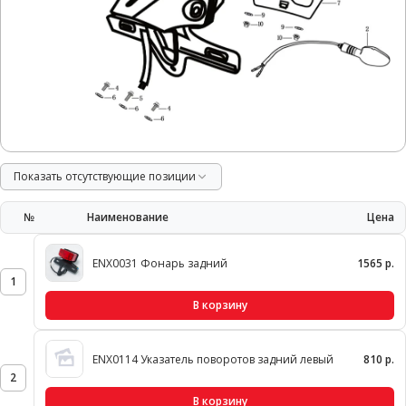
Показать отсутствующие позиции
№
Наименование
Цена
ENX0031 Фонарь задний
1565 р.
1
В корзину
ENX0114 Указатель поворотов задний левый
810 р.
2
В корзину