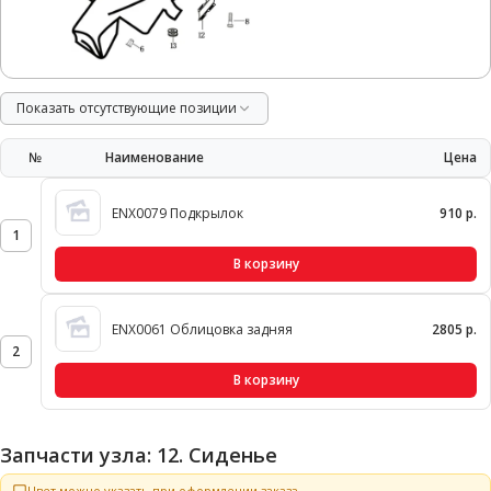
Показать отсутствующие позиции
№
Наименование
Цена
ENX0079 Подкрылок
910 р.
1
В корзину
ENX0061 Облицовка задняя
2805 р.
2
В корзину
Запчасти узла: 12. Сиденье
Цвет можно указать при оформлении заказа