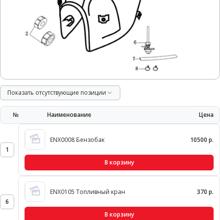
Показать отсутствующие позиции
№
Наименование
Цена
ENX0008 Бензобак
10500 р.
1
В корзину
ENX0105 Топливный кран
370 р.
6
В корзину