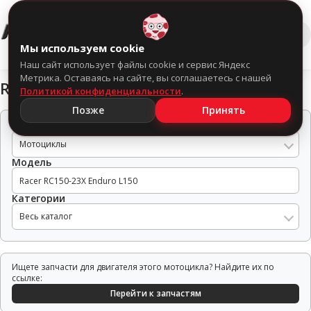
0
Мы используем cookie
Наш сайт использует файлы cookie и сервис Яндекс
Метрика. Оставаясь на сайте, вы соглашаетесь с нашей
Racer RC150-23X Enduro L150
Политикой конфиденциальности
.
Позже
Принять
Тип техники
Мотоциклы
Модель
Категории
Весь каталог
Ищете запчасти для двигателя этого мотоцикла? Найдите их по
ссылке:
Перейти к запчастям