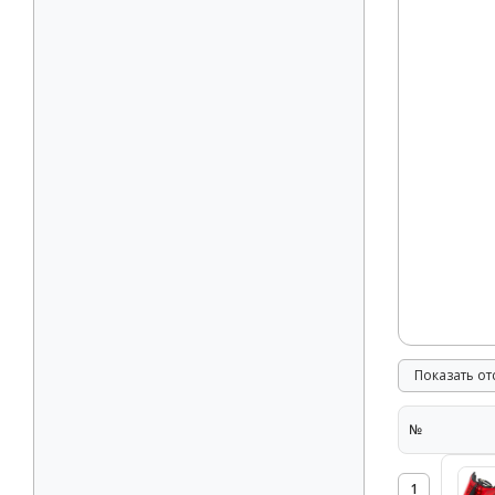
Показать о
№
1