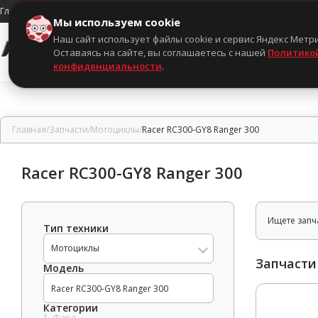
Главная
Ваши вопросы
Отзывы
Контакты
Мои заказы
Мы используем cookie
Наш сайт использует файлы cookie и сервис Яндекс Метр
Мотоциклы
Запчасти
Оставаясь на сайте, вы соглашаетесь с нашей
Политико
конфиденциальности
.
Главная
/
Запчасти
/
Мотоциклы
/
Racer RC300-GY8 Ranger 300
Racer RC300-GY8 Ranger 300
Ищете запча
Тип техники
Мотоциклы
Запчасти 
Модель
Категории
1. Фара