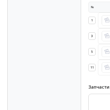
№
1
3
5
11
Запчасти