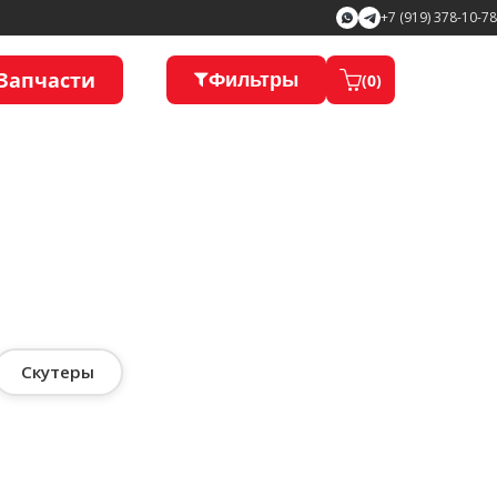
+7 (919) 378-10-78
Запчасти
Фильтры
(
0
)
Скутеры