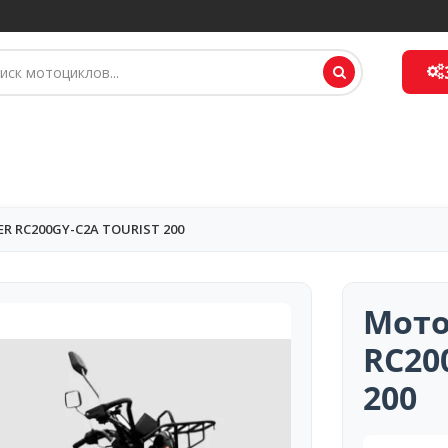
R RC200GY-C2A TOURIST 200
Мото
RC20
200