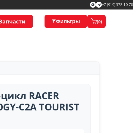
+7 (919) 378-10-78
Запчасти
Фильтры
(
0
)
цикл RACER
0GY-C2A TOURIST